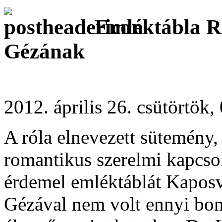
Emléktábla Ri
Gézának
2012. április 26. csütörtök,
A róla elnevezett sütemény,
romantikus szerelmi kapcsol
érdemel emléktáblát Kaposv
Gézával nem volt ennyi bo