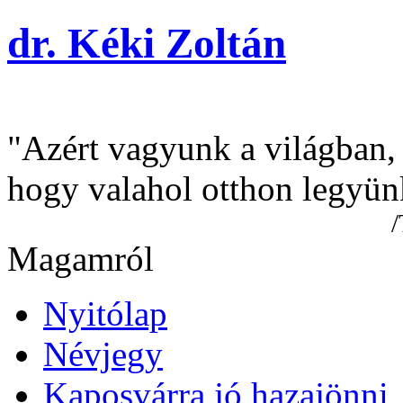
dr. Kéki Zoltán
"Azért vagyunk a világban,
hogy valahol otthon legyün
/Tamási Á
Magamról
Nyitólap
Névjegy
Kaposvárra jó hazajönni