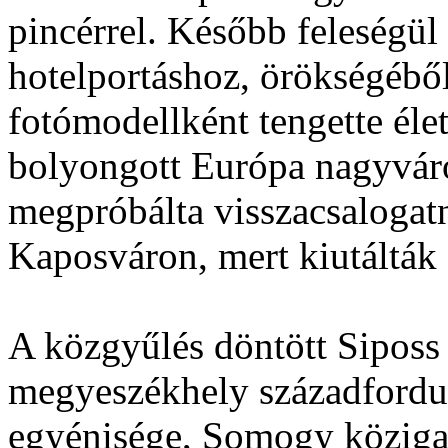
pincérrel. Később feleségül
hotelportáshoz, örökségéből
fotómodellként tengette éle
bolyongott Európa nagyváro
megpróbálta visszacsalogat
Kaposváron, mert kiutálták -
A közgyűlés döntött Siposs 
megyeszékhely századfordu
egyénisége, Somogy köziga