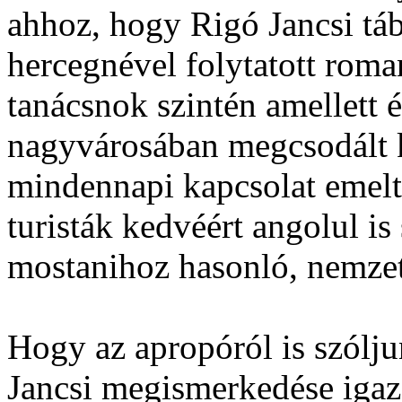
ahhoz, hogy Rigó Jancsi táb
hercegnével folytatott roma
tanácsnok szintén amellett 
nagyvárosában megcsodált 
mindennapi kapcsolat emelte
turisták kedvéért angolul i
mostanihoz hasonló, nemzet
Hogy az apropóról is szólj
Jancsi megismerkedése igaz