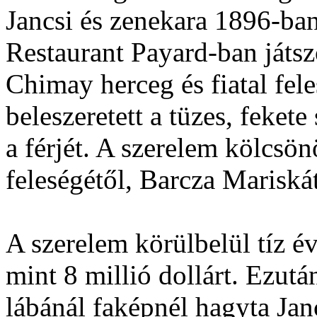
Jancsi és zenekara 1896-ban
Restaurant Payard-ban játszo
Chimay herceg és fiatal fel
beleszeretett a tüzes, fekete
a férjét. A szerelem kölcsönö
feleségétől, Barcza Mariskát
A szerelem körülbelül tíz évi
mint 8 millió dollárt. Ezut
lábánál faképnél hagyta Jan