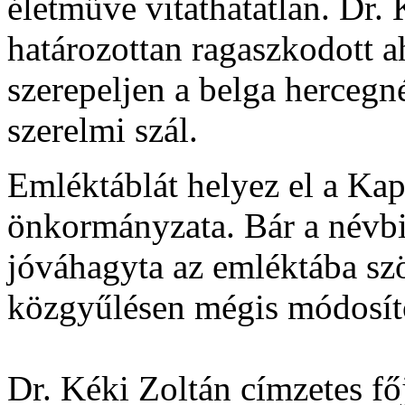
életműve vitathatatlan. Dr.
határozottan ragaszkodott a
szerepeljen a belga hercegn
szerelmi szál.
Emléktáblát helyez el a Kap
önkormányzata. Bár a névbi
jóváhagyta az emléktába szö
közgyűlésen mégis módosíto
Dr. Kéki Zoltán címzetes fő