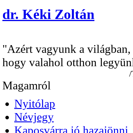
dr. Kéki Zoltán
"Azért vagyunk a világban,
hogy valahol otthon legyün
/Tamási Á
Magamról
Nyitólap
Névjegy
Kaposvárra jó hazajönni