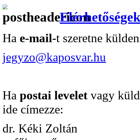
Elérhetősége
Ha
e-mail-
t szeretne külden
jegyzo@kaposvar.hu
Ha
postai levelet
vagy küld
ide címezze:
dr. Kéki Zoltán