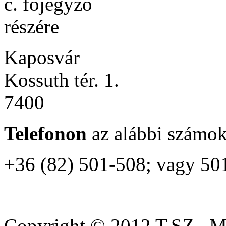
c. főjegyző
részére
Kaposvár
Kossuth tér. 1.
7400
Telefonon
az alábbi számo
+36 (82) 501-508; vagy 50
Copyright © 2012 T.SZ., 