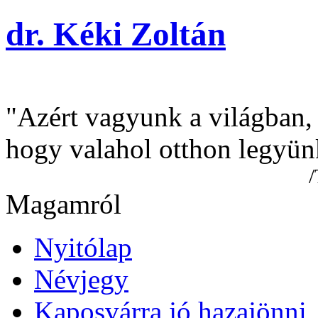
dr. Kéki Zoltán
"Azért vagyunk a világban,
hogy valahol otthon legyün
/Tamási Á
Magamról
Nyitólap
Névjegy
Kaposvárra jó hazajönni