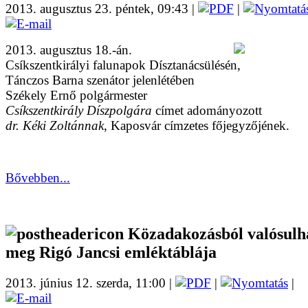
2013. augusztus 23. péntek, 09:43 |
|
2013. augusztus 18.-án.
Csíkszentkirályi falunapok Dísztanácsülésén,
Tánczos Barna szenátor jelenlétében
Székely Ernő polgármester
Csíkszentkirály Díszpolgára
címet adományozott
dr. Kéki Zoltánnak
, Kaposvár címzetes főjegyzőjének.
Bővebben...
Közadakozásból valósulh
meg Rigó Jancsi emléktáblája
2013. június 12. szerda, 11:00 |
|
|