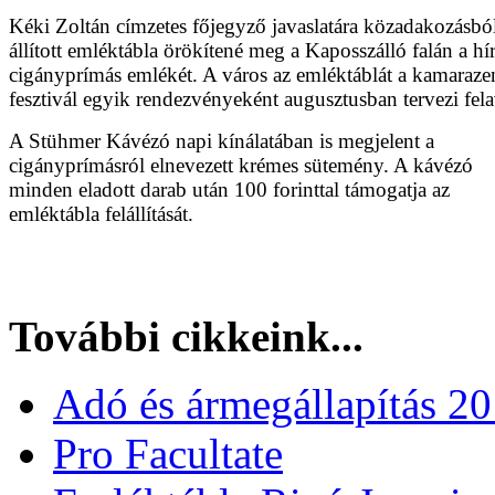
Kéki Zoltán címzetes főjegyző javaslatára közadakozásbó
állított emléktábla örökítené meg a Kaposszálló falán a hí
cigányprímás emlékét.
A város az emléktáblát a kamaraze
fesztivál egyik rendezvényeként augusztusban tervezi fela
A Stühmer Kávézó
napi kínálatában is megjelent a
cigányprímásról elnevezett krémes sütemény. A kávézó
minden eladott darab után 100 forinttal támogatja az
emléktábla felállítását.
További cikkeink...
Adó és ármegállapítás 2
Pro Facultate