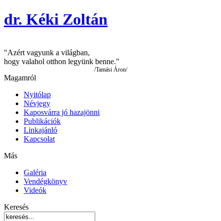
dr. Kéki Zoltán
"Azért vagyunk a világban,
hogy valahol otthon legyünk benne."
/Tamási Áron/
Magamról
Nyitólap
Névjegy
Kaposvárra jó hazajönni
Publikációk
Linkajánló
Kapcsolat
Más
Galéria
Vendégkönyv
Videók
Keresés