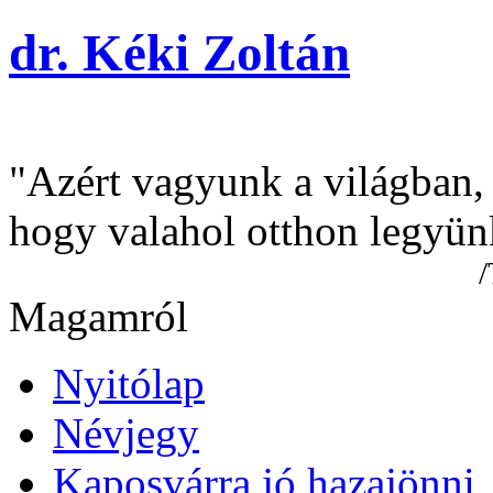
dr. Kéki Zoltán
"Azért vagyunk a világban,
hogy valahol otthon legyün
/Tamási Á
Magamról
Nyitólap
Névjegy
Kaposvárra jó hazajönni